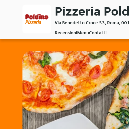
Passa
Pizzeria Pold
al
contenuto
Via Benedetto Croce 53, Roma, 00
principale
Recensioni
Menu
Contatti